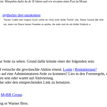
t. Mitspielen darfst du ab 18 Jahren und wir erwarten einen Post im Monat.
slytherins drei musketiere
Vincent Crabbe und Gregory Goyle sollen im Owly nicht bloße 'Trottel' sein. Dieses Gesuch lädt dich
ein, einen von Dracos besten Freunden zu spielen, die mehr sind als ein bloßer Sidekick.w
se Seite zu sehen. Grund dafür könnte einer der folgenden sein:
und versuche die gewünschte Aktion erneut.
Login
|
Registrierung?
 du auf eine Administratoren-Seite zu kommen? Lies in den Forenregeln, 
n sein oder wartet auf Aktivierung.
mular oder den entsprechenden Link zu benutzen.
6
MyBB Group
.
ing or Warner Bros.