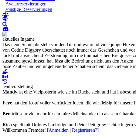
Avatarreservierungen
sonstige Reservierungen
aktuelles Ingame
Das neue Schuljahr steht vor der Tür und während viele junge Hexen
von Cedric Diggory überschattet noch immer das Geschehen und vor 
lockt mit ausreichend Zerstreuung, um die traumatischen Ereignisse 
zusammengeschlossen hat, lässt die Bedrohung nicht aus den Augen:
böse Zauber und ein ungeheuerlicher Schatten scheint das Gebäude i
teamvorstellung
Mandy
ist eine Vielposterin wie sie im Buche steht und hat insbeson
Feye
hat den Kopf voller verrückter Ideen, die wir fleißig für unsere 
Ben
tritt sehr viel mehr für ein faires Miteinander ein als sein Chara
Rica
spielt mit Dolores Umbridge und Peter Pettigrew sichtlich gern ve
Willkommen Fremder! [
Anmelden
|
Registrieren?
]