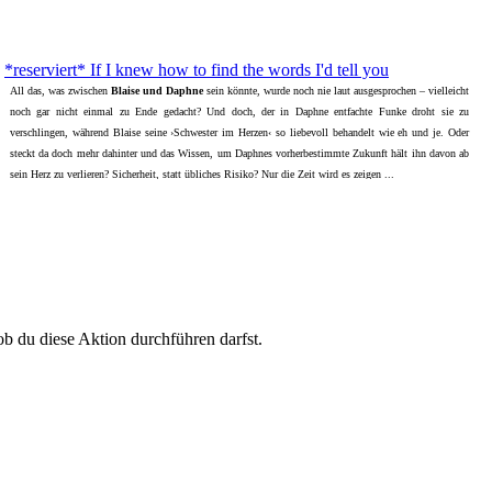
*reserviert* If I knew how to find the words I'd tell you
All das, was zwischen
Blaise und Daphne
sein könnte, wurde noch nie laut ausgesprochen – vielleicht
noch gar nicht einmal zu Ende gedacht? Und doch, der in Daphne entfachte Funke droht sie zu
verschlingen, während Blaise seine ›Schwester im Herzen‹ so liebevoll behandelt wie eh und je. Oder
steckt da doch mehr dahinter und das Wissen, um Daphnes vorherbestimmte Zukunft hält ihn davon ab
sein Herz zu verlieren? Sicherheit, statt übliches Risiko? Nur die Zeit wird es zeigen ...
ob du diese Aktion durchführen darfst.