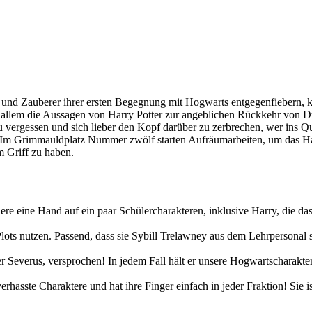
 und Zauberer ihrer ersten Begegnung mit Hogwarts entgegenfiebern, k
allem die Aussagen von Harry Potter zur angeblichen Rückkehr von D
zu vergessen und sich lieber den Kopf darüber zu zerbrechen, wer ins
 Im Grimmauldplatz Nummer zwölf starten Aufräumarbeiten, um das Haus
m Griff zu haben.
dere eine Hand auf ein paar Schülercharakteren, inklusive Harry, die d
Plots nutzen. Passend, dass sie Sybill Trelawney aus dem Lehrpersonal s
kter Severus, versprochen! In jedem Fall hält er unsere Hogwartscharakte
rhasste Charaktere und hat ihre Finger einfach in jeder Fraktion! Sie i