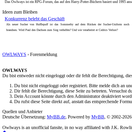
Das Owlways ist ein RPG-Forum, das auf den Harry-Potter-Büchern basiert und 1995 ansetz
Ideen zum Bleiben
Konkurrenz belebt das Geschäft
Als neuer Sucher von Hufflepuff ist das Sommerby auf dem Rücken der Sucher-Uniform noch
brandneu. Wird Paul den Dachsen zum Sieg verhelfen? Und wie verarbeitet er Cedrics Verlust?
OWLWAYS
›
Forenmeldung
OWLWAYS
Du bist entweder nicht eingeloggt oder dir fehlt die Berechtigung, die
Du bist nicht eingeloggt oder registriert. Bitte melde dich an 
Dir fehlt die Berechtigung, diese Seite zu betreten. Versuchst
Dein Account könnte durch den Administrator deaktiviert worde
Du rufst diese Seite direkt auf, anstatt das entsprechende For
Quellen und Anbieter
Deutsche Übersetzung:
MyBB.de
, Powered by
MyBB
, © 2002-202
Owlways is an unofficial fansite, in no way affiliated with J.K. Rowl