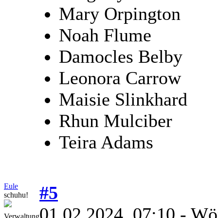
Mary Orpington
Noah Flume
Damocles Belby
Leonora Carrow
Maisie Slinkhard
Rhun Mulciber
Teira Adams
Eule
#5
schuhu!
01.02.2024, 07:10
- Wö
Verwaltung