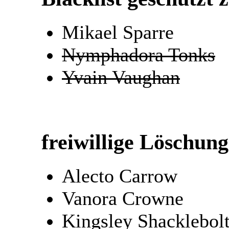
Mikael Sparre
Nymphadora Tonks
Yvain Vaughan
freiwillige Löschun
Alecto Carrow
Vanora Crowne
Kingsley Shacklebol