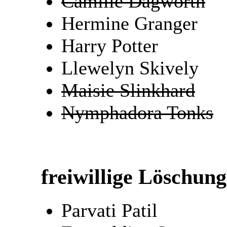
Camille Dagworth
Hermine Granger
Harry Potter
Llewelyn Skively
Maisie Slinkhard
Nymphadora Tonks
freiwillige Löschun
Parvati Patil