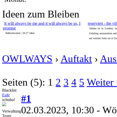
Ideen zum Bleiben
It will always be me and it will always be us, I
reserviert - the vi
promise
Athena ist in London, u
Halbschwester | 20-27 Jahre
Grünling auszustatten und
auf welcher Seite sie in Z
OWLWAYS
›
Auftakt
›
Aus
Seiten (5):
1
2
3
4
5
Weiter
Blacklist
Eule
#1
schuhu!
02.03.2023, 10:30
- Wö
Verwaltung
Team