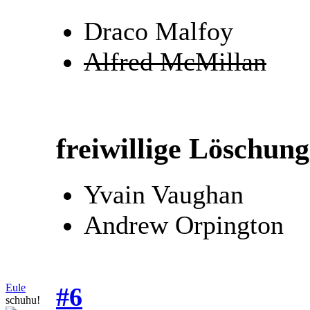
Draco Malfoy
Alfred McMillan
freiwillige Löschun
Yvain Vaughan
Andrew Orpington
Eule
#6
schuhu!