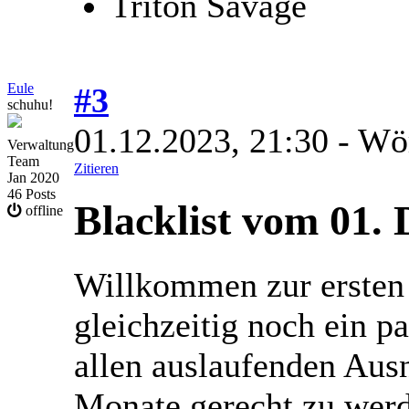
Triton Savage
Eule
#3
schuhu!
01.12.2023, 21:30
- Wö
Verwaltung
Team
Zitieren
Jan 2020
46 Posts
Blacklist vom 01.
offline
Willkommen zur ersten o
gleichzeitig noch ein p
allen auslaufenden Aus
Monate gerecht zu werd