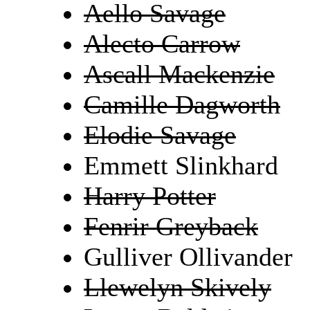
Aello Savage
Alecto Carrow
Ascall Mackenzie
Camille Dagworth
Elodie Savage
Emmett Slinkhard
Harry Potter
Fenrir Greyback
Gulliver Ollivander
Llewelyn Skively