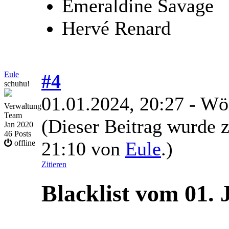
Emeraldine Savage
Hervé Renard
Eule
#4
schuhu!
01.01.2024, 20:27
- Wö
Verwaltung
Team
(Dieser Beitrag wurde z
Jan 2020
46 Posts
21:10 von
Eule
.)
offline
Zitieren
Blacklist vom 01.