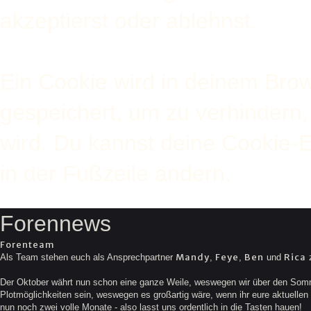
akzeptierst oder ablehnst.
Ein Cookie wird in deinem Bro
gespeichert, um zu verhindern, 
wird. Du kannst deine Cookie-E
in der Fußzeile ändern.
Forennews
Forenteam
Mandy
Feye
Ben
Rica
Als Team stehen euch als Ansprechpartner
,
,
und
z
Der Oktober währt nun schon eine ganze Weile, weswegen wir über den Somme
Plotmöglichkeiten sein, weswegen es großartig wäre, wenn ihr eure aktuellen G
nun noch zwei volle Monate - also lasst uns ordentlich in die Tasten hauen!