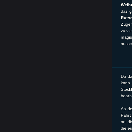
Weih
das 
Ruts
Zügen
zu vi
magis
aussc
Da d
kann 
Steck
bearb
Ab 
Fahrt
an di
die eu