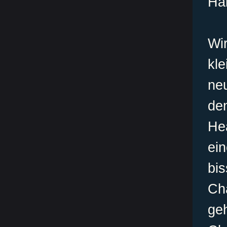
Hal
Wi
kl
ne
d
Hea
ei
bi
Ch
geh