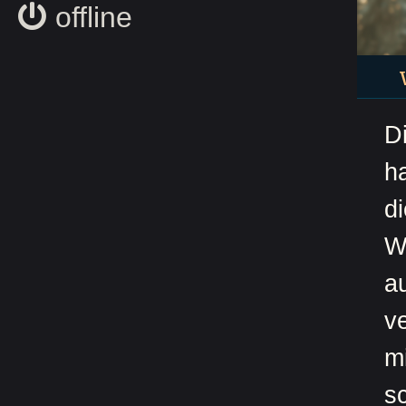
offline
D
h
d
W
a
v
m
s