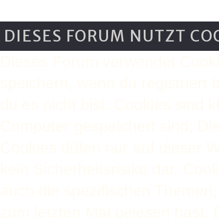
DIESES FORUM NUTZT CO
Dieses Forum verwendet Cooki
speichern, wenn du registriert 
du es nicht bist. Cookies sind 
Computer gespeichert sind; Di
Cookies düfen nur auf dieser 
kein Sicherheitsrisiko dar. Co
auch die spezifischen Themen,
zum letzten Mal gelesen hast. B