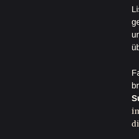
L
g
u
üb
Fa
br
S
i
d