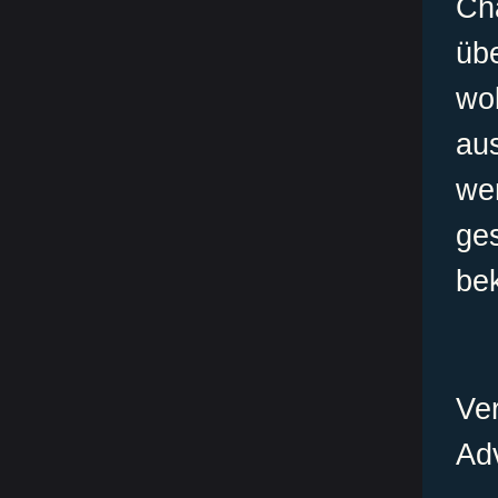
Ch
übe
w
au
we
ge
be
Ve
Ad