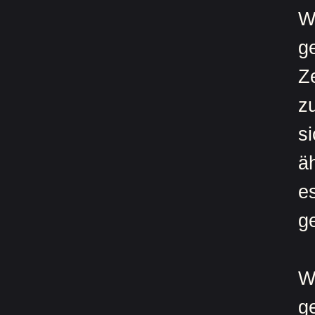
W
g
Z
z
s
ä
e
g
W
g