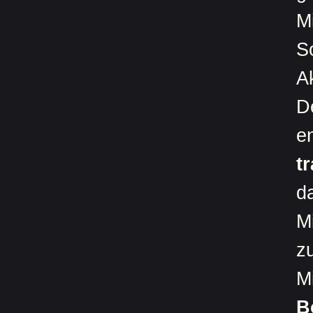
M
S
A
D
e
t
d
M
z
Mi
B