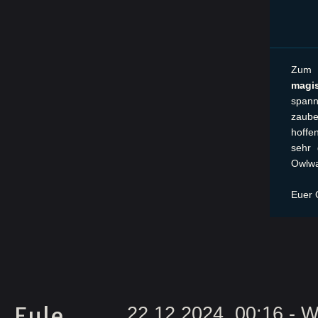
Zum 
magi
spann
zaube
hoffe
sehr
Owlwa
Euer 
Eule
22.12.2024, 00:16
- W