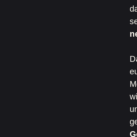
da
s
n
D
e
M
w
u
G