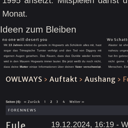
1995 ansetzt. Mitspielen darfst
Monat.
Ideen zum Bleiben
no one will desert you
Wo Schatte
Mit
13 Jahren
erlebst du gerade in
Hogwarts
als
Schülerin
alles mit, hast
Alastor ist eh
sogar das Trimagische Turnier verfolgt und den Tod von Diggory mit
nahezu ungesu
eigenen Augen gesehen. Das Rauen, dass das Dunkle wieder kommt,
hat ihn gebro
wird in den Mauern Hogwarts immer lauter. Bis jetzt weißt du noch nicht,
nicht gerne.
dass deine
Mutter
einige Informationen über deinen
Vater
verschweigt
.
Menschen. Ein 
Denn dann würdest du vielleicht auch herausfinden, dass deine Gene die
angesehen Par
OWLWAYS
›
Auftakt
›
Aushang
›
F
eines
Verräters
sind und dein Vater damals auf der
falschen
Seite stand.
den Jahren eh
Gene definieren einen nicht direkt – aber wird es dich wirklich emotional
Grenzen mehr, 
kalt lassen?
Psyche hat mit
« Zurück
1
3
4
Weiter »
Seiten (4):
2
FORENNEWS
Eule
19.12.2024, 16:19
- W