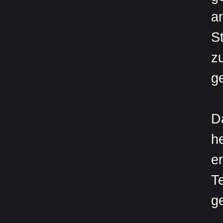
a
S
z
g
D
he
e
T
ge