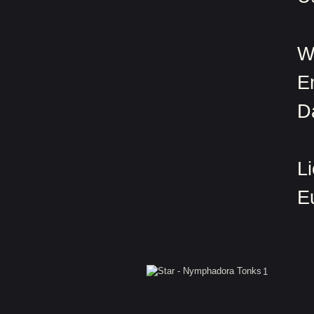
W
E
D
L
E
1