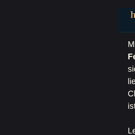
M
F
s
l
Ch
is
L