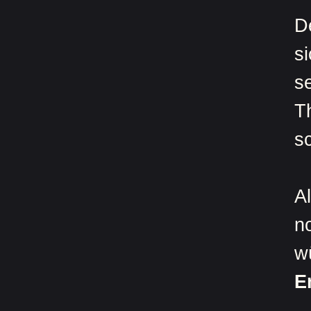
D
si
s
T
s
A
n
w
E