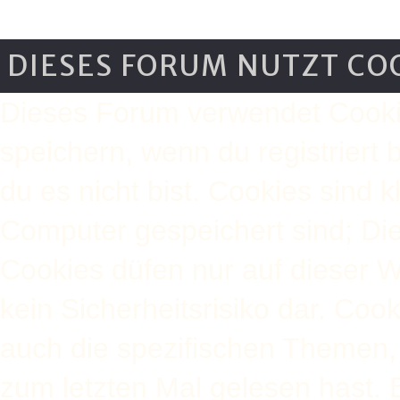
DIESES FORUM NUTZT CO
Dieses Forum verwendet Cooki
speichern, wenn du registriert 
du es nicht bist. Cookies sind 
Computer gespeichert sind; Di
Cookies düfen nur auf dieser 
kein Sicherheitsrisiko dar. Co
auch die spezifischen Themen,
zum letzten Mal gelesen hast. B