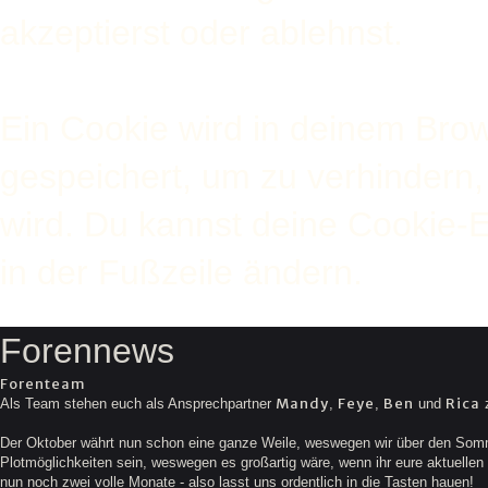
akzeptierst oder ablehnst.
Ein Cookie wird in deinem Bro
gespeichert, um zu verhindern, 
wird. Du kannst deine Cookie-E
in der Fußzeile ändern.
Forennews
Forenteam
Mandy
Feye
Ben
Rica
Als Team stehen euch als Ansprechpartner
,
,
und
z
Der Oktober währt nun schon eine ganze Weile, weswegen wir über den Somme
Plotmöglichkeiten sein, weswegen es großartig wäre, wenn ihr eure aktuellen G
nun noch zwei volle Monate - also lasst uns ordentlich in die Tasten hauen!