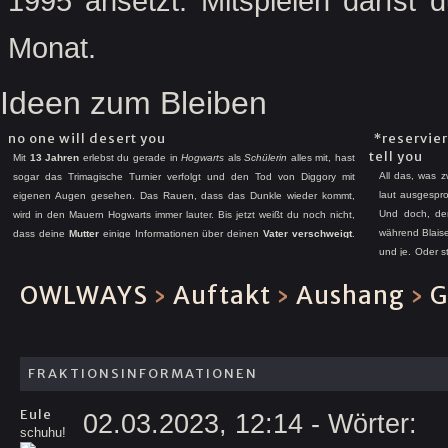
1995 ansetzt. Mitspielen darfst
Monat.
Ideen zum Bleiben
no one will desert you
*reservier
tell you
Mit
13 Jahren
erlebst du gerade in
Hogwarts
als
Schülerin
alles mit, hast
All das, was 
sogar das Trimagische Turnier verfolgt und den Tod von Diggory mit
laut ausgespro
eigenen Augen gesehen. Das Rauen, dass das Dunkle wieder kommt,
Und doch, der
wird in den Mauern Hogwarts immer lauter. Bis jetzt weißt du noch nicht,
während Blaise
dass deine
Mutter
einige Informationen über deinen
Vater
verschweigt
.
und je. Oder 
Denn dann würdest du vielleicht auch herausfinden, dass deine Gene die
vorherbestimm
eines
Verräters
sind und dein Vater damals auf der
falschen
Seite stand.
OWLWAYS
›
Auftakt
›
Aushang
›
G
Sicherheit, sta
Gene definieren einen nicht direkt – aber wird es dich wirklich emotional
kalt lassen?
FRAKTIONSINFORMATIONEN
Eule
02.03.2023, 12:14
- Wörter:
schuhu!