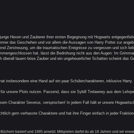
 junge Hexen und Zauberer ihrer ersten Begegnung mit Hogwarts entgegenfiebe
 immer das Geschehen und vor allem die Aussagen von Harry Potter zur ange
hend Zerstreuung, um die traumatischen Ereignisse zu vergessen und sich lieb
mengeschlossen hat, lässt die Bedrohung nicht aus den Augen: Im Grimmau
h überall lauern böse Zauber und ein ungeheuerlicher Schatten scheint das G
 hat insbesondere eine Hand auf ein paar Schülercharakteren, inklusive Harry
ig für unsere Plots nutzen. Passend, dass sie Sybill Trelawney aus dem Lehrper
als sein Charakter Severus, versprochen! In jedem Fall hält er unsere Hogwartsc
tlich gern verhasste Charaktere und hat ihre Finger einfach in jeder Fraktion!
Büchern basiert und 1995 ansetzt. Mitspielen darfst du ab 18 Jahren und wir erwa