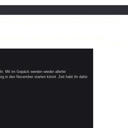
. Cookies sind kleine Textdokumente, die auf deinem Computer gespeichert
m Forum speichern auch die spezifischen Themen, die du gelesen hast und
ie-Einstellungen jederzeit über den Link in der Fußzeile ändern.
. Mit im Gepäck werden wieder allerlei
ig in den November starten könnt. Zeit habt ihr dafür