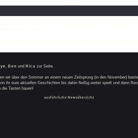
Index
 wenn du registriert bist, und deinen letzten Besuch, wenn du es nicht bist
verwendet werden und stellen kein Sicherheitsrisiko dar. Cookies auf diese
kzeptierst oder ablehnst.
 verhindern, dass dir diese Frage erneut gestellt wird. Du kannst deine Cook
eye
Ben
Rica
,
und
zur Seite.
n wir über den Sommer an einem neuen Zeitsprung (in den November) basteln
 ihr eure aktuellen Geschichten bis dahin fleißig weiter spielt und dann flüss
n die Tasten hauen!
ausführliche Newsübersicht