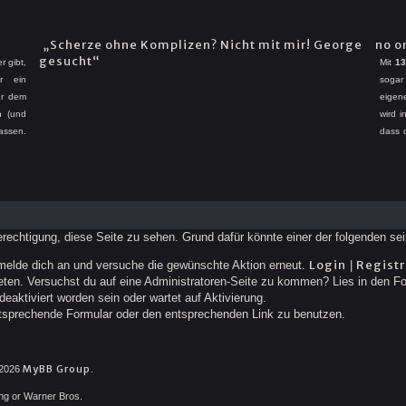
„Scherze ohne Komplizen? Nicht mit mir! George
no o
gesucht“
 gibt,
Mit
13
r ein
sogar
ur dem
eigen
n (und
wird i
assen.
dass 
 waren
Denn 
 Augen
eines
Gene d
kalt l
Berechtigung, diese Seite zu sehen. Grund dafür könnte einer der folgenden sei
Login
Registr
te melde dich an und versuche die gewünschte Aktion erneut.
|
treten. Versuchst du auf eine Administratoren-Seite zu kommen? Lies in den Fo
eaktiviert worden sein oder wartet auf Aktivierung.
 entsprechende Formular oder den entsprechenden Link zu benutzen.
MyBB Group
-2026
.
ling or Warner Bros.