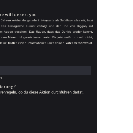
ne will desert you
 Jahren
erlebst du gerade in
Hogwarts
als
Schülerin
alles mit, hast
 das Trimagische Turnier verfolgt und den Tod von Diggory mit
en Augen gesehen. Das Rauen, dass das Dunkle wieder kommt,
n den Mauern Hogwarts immer lauter. Bis jetzt weißt du noch nicht,
deine
Mutter
einige Informationen über deinen
Vater
verschweigt
.
dann würdest du vielleicht auch herausfinden, dass deine Gene die
Verräters
sind und dein Vater damals auf der
falschen
Seite stand.
efinieren einen nicht direkt – aber wird es dich wirklich emotional
assen?
n:
ierung?
renregeln, ob du diese Aktion durchführen darfst.