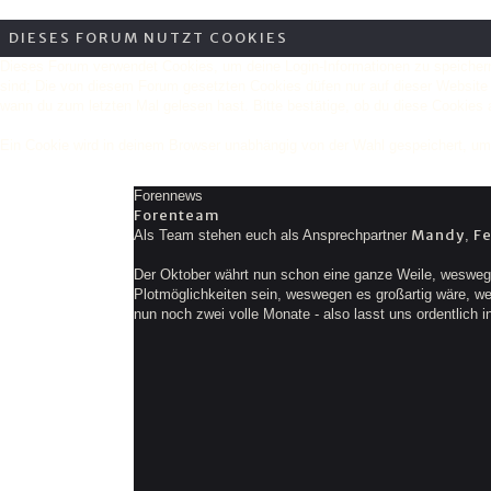
DIESES FORUM NUTZT COOKIES
Dieses Forum verwendet Cookies, um deine Login-Informationen zu speichern,
sind; Die von diesem Forum gesetzten Cookies düfen nur auf dieser Website 
wann du zum letzten Mal gelesen hast. Bitte bestätige, ob du diese Cookies a
Ein Cookie wird in deinem Browser unabhängig von der Wahl gespeichert, um zu
Forennews
Forenteam
Mandy
F
Als Team stehen euch als Ansprechpartner
,
Der Oktober währt nun schon eine ganze Weile, weswege
Plotmöglichkeiten sein, weswegen es großartig wäre, wenn
nun noch zwei volle Monate - also lasst uns ordentlich i