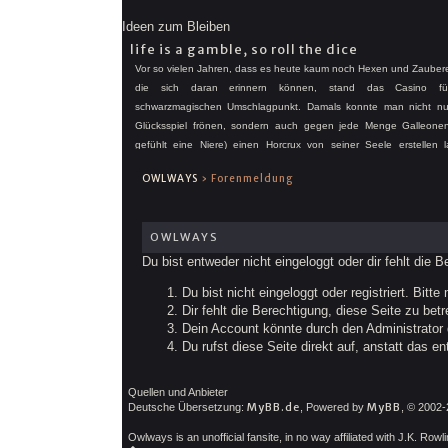
Ideen zum Bleiben
life is a gamble, so roll the dice
Vor so vielen Jahren, dass es heute kaum noch Hexen und Zauberer
die sich daran erinnern können, stand das Casino fü
schwarzmagischen Umschlagpunkt. Damals konnte man nicht n
Glücksspiel frönen, sondern auch gegen jede Menge Galleone
gefühlt eine Niere) einen Horcrux von seiner Seele erstellen l
Aufbewahrt wurden die Horcruxe in Spielchips- oder Karten und
OWLWAYS
›
Forenmeldung
damit jederzeit zugänglich und doch gleichzeitig vor aller
verborgen.
OWLWAYS
Du bist entweder nicht eingeloggt oder dir fehlt die 
Du bist nicht eingeloggt oder registriert. Bit
Dir fehlt die Berechtigung, diese Seite zu be
Dein Account könnte durch den Administrator d
Du rufst diese Seite direkt auf, anstatt das
Quellen und Anbieter
MyBB.de
MyBB
Deutsche Übersetzung:
, Powered by
, © 2002
Owlways is an unofficial fansite, in no way affiliated with J.K. Row