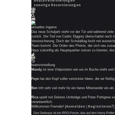
Avatarreservierungen
sonstige Reservierungen
aktuelles Ingame
Das neue Schuljahr steht vor der Tür und während viele
zurück. Der Tod von Cedric Diggory überschattet noch
Verunsicherung. Doch der Schulalltag lockt mit ausreic
Team kommt. Der Orden des Phönix, der sich neu zusam
Haus zukünftig als Hauptquartier nutzen zu können, doc
teamvorstellung
Mandy
ist eine Vielposterin wie sie im Buche steht und
Feye
hat den Kopf voller verrückter Ideen, die wir fleiß
Ben
tritt sehr viel mehr für ein faires Miteinander ein 
Rica
spielt mit Dolores Umbridge und Peter Pettigrew sich
verantwortlich.
Anmelden
Registrieren?
Willkommen Fremder! [
|
]
Das Owlways ist ein RPG-Forum, das auf den Harry-Potter-