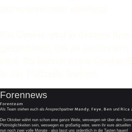
akzeptierst oder ablehnst.
Ein Cookie wird in deinem Bro
gespeichert, um zu verhindern, 
wird. Du kannst deine Cookie-E
in der Fußzeile ändern.
Forennews
Forenteam
Mandy
Feye
Ben
Rica
Als Team stehen euch als Ansprechpartner
,
,
und
z
Der Oktober währt nun schon eine ganze Weile, weswegen wir über den Somme
Plotmöglichkeiten sein, weswegen es großartig wäre, wenn ihr eure aktuellen G
nun noch zwei volle Monate - also lasst uns ordentlich in die Tasten hauen!