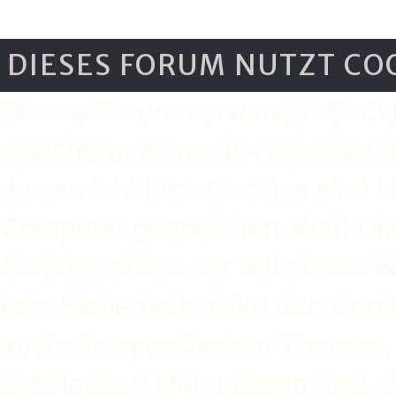
DIESES FORUM NUTZT CO
Dieses Forum verwendet Cooki
speichern, wenn du registriert 
du es nicht bist. Cookies sind 
Computer gespeichert sind; Di
Cookies düfen nur auf dieser 
kein Sicherheitsrisiko dar. Co
auch die spezifischen Themen,
zum letzten Mal gelesen hast. B