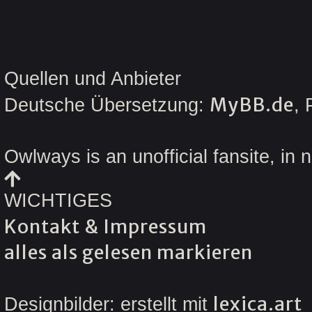
Hier gibt e
INGA
18 - 18.50
19 - 19.50
ZEIC
20 - 20.50
Ein v
21 - 21.50
22 - 22.50
USER
Quellen und Anbieter
23 - 23.50
INGA
00 - 00.50
MyBB.de
Deutsche Übersetzung:
,
ZEIC
Emmel
Owlways is an unofficial fansite, in 
USER
INGA
WICHTIGES
ZEIC
Kontakt & Impressum
Eule
USER
alles als gelesen markieren
INGA
ZEIC
lexica.art
Designbilder: erstellt mit
Horac