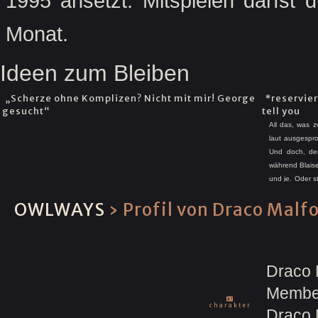
1995 ansetzt. Mitspielen darfst
Monat.
Ideen zum Bleiben
„Scherze ohne Komplizen? Nicht mit mir! George
*reservier
gesucht“
tell you
All das, was 
laut ausgespro
Und doch, der
während Blaise
und je. Oder 
vorherbestimm
OWLWAYS
›
Profil von Draco Malf
Sicherheit, sta
Draco 
aktuel
Draco 
Membe
Slyther
Beziehung
bespielte
"Ich
charakter
Draco M
15.02.
5. Jah