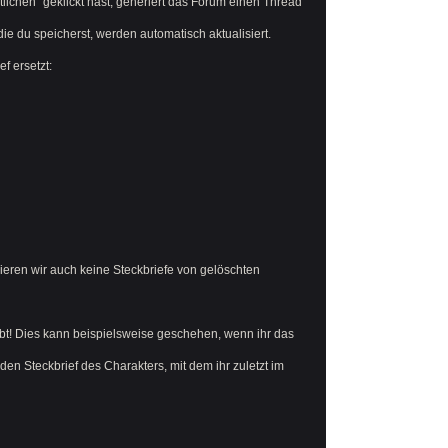
tlichen" geklickt hast, generiert das Forum einen Thread
 du speicherst, werden automatisch aktualisiert.
f ersetzt:
ieren wir auch keine Steckbriefe von gelöschten
reibt! Dies kann beispielsweise geschehen, wenn ihr das
en Steckbrief des Charakters, mit dem ihr zuletzt im