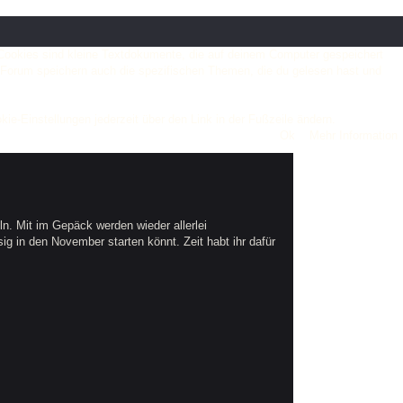
. Cookies sind kleine Textdokumente, die auf deinem Computer gespeichert
m Forum speichern auch die spezifischen Themen, die du gelesen hast und
ie-Einstellungen jederzeit über den Link in der Fußzeile ändern.
. Mit im Gepäck werden wieder allerlei
ig in den November starten könnt. Zeit habt ihr dafür