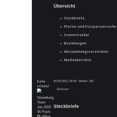
Übersicht
Steckbriefe
Plotter und Postpartnersuche
Szenentracker
Beziehungen
Abstammungsverzeichnis
Medienberichte
Eule
09.08.2023, 09:28
- Wörter:
362
schuhu!
Zitieren
Verwaltung
Team
Steckbriefe
Jan 2020
46 Posts
offline