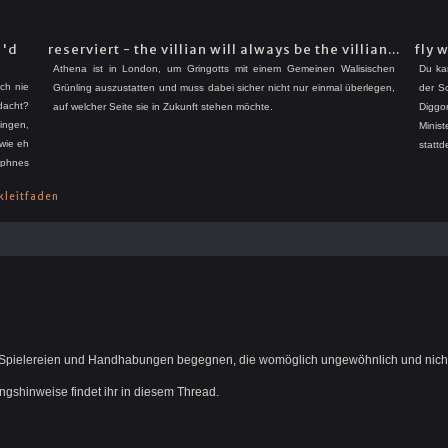
I'd
reserviert - the villian will always be the villian...
fly 
Athena ist in London, um Gringotts mit einem Gemeinen Walisischen
Du kan
ch nie
Grünling auszustatten und muss dabei sicher nicht nur einmal überlegen,
der S
dacht?
auf welcher Seite sie in Zukunft stehen möchte.
Diggo
ingen,
Minis
 wie eh
statt
aphnes
gerad
ieren?
das vo
kleitfaden
einlä
Spielereien und Handhabungen begegnen, die womöglich ungewöhnlich und nicht 
shinweise findet ihr in diesem Thread.