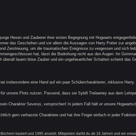
 junge Hexen und Zauberer ihrer ersten Begegnung mit Hogwarts entgegenfiebe
 immer das Geschehen und vor allem die Aussagen von Harry Potter zur ange
hend Zerstreuung, um die traumatischen Ereignisse zu vergessen und sich lieb
mengeschlossen hat, lässt die Bedrohung nicht aus den Augen: Im Grimmau
h überall lauern böse Zauber und ein ungeheuerlicher Schatten scheint das G
 hat insbesondere eine Hand auf ein paar Schülercharakteren, inklusive Harry
ig für unsere Plots nutzen. Passend, dass sie Sybill Trelawney aus dem Lehrper
als sein Charakter Severus, versprochen! In jedem Fall hält er unsere Hogwartsc
tlich gern verhasste Charaktere und hat ihre Finger einfach in jeder Fraktion!
Büchern basiert und 1995 ansetzt. Mitspielen darfst du ab 18 Jahren und wir erwa