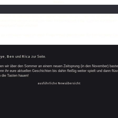
Index
 wenn du registriert bist, und deinen letzten Besuch, wenn du es nicht bist
verwendet werden und stellen kein Sicherheitsrisiko dar. Cookies auf diese
kzeptierst oder ablehnst.
 verhindern, dass dir diese Frage erneut gestellt wird. Du kannst deine Cook
eye
Ben
Rica
,
und
zur Seite.
n wir über den Sommer an einem neuen Zeitsprung (in den November) basteln
 ihr eure aktuellen Geschichten bis dahin fleißig weiter spielt und dann flüss
n die Tasten hauen!
ausführliche Newsübersicht