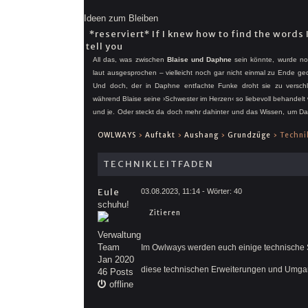
Ideen zum Bleiben
*reserviert* If I knew how to find the words 
tell you
All das, was zwischen
Blaise und Daphne
sein könnte, wurde no
laut ausgesprochen – vielleicht noch gar nicht einmal zu Ende ge
Und doch, der in Daphne entfachte Funke droht sie zu verschl
während Blaise seine ›Schwester im Herzen‹ so liebevoll behandelt
und je. Oder steckt da doch mehr dahinter und das Wissen, um D
vorherbestimmte Zukunft hält ihn davon ab sein Herz zu verl
OWLWAYS
›
Auftakt
›
Aushang
›
Grundzüge
›
Techni
Sicherheit, statt übliches Risiko? Nur die Zeit wird es zeigen ...
TECHNIKLEITFADEN
Eule
03.08.2023, 11:14
- Wörter:
40
schuhu!
Zitieren
Verwaltung
Team
Im Owlways werden euch einige technische 
Jan 2020
diese technischen Erweiterungen und Umgang
46 Posts
offline