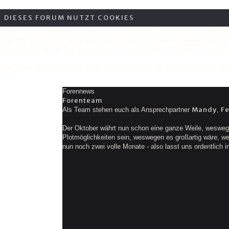
DIESES FORUM NUTZT COOKIES
Dieses Forum verwendet Cookies, um deine Login-Informationen zu speichern,
sind; Die von diesem Forum gesetzten Cookies düfen nur auf dieser Website 
wann du zum letzten Mal gelesen hast. Bitte bestätige, ob du diese Cookies a
Ein Cookie wird in deinem Browser unabhängig von der Wahl gespeichert, um zu
Forennews
Forenteam
Mandy
F
Als Team stehen euch als Ansprechpartner
,
Der Oktober währt nun schon eine ganze Weile, weswege
Plotmöglichkeiten sein, weswegen es großartig wäre, wenn
nun noch zwei volle Monate - also lasst uns ordentlich i