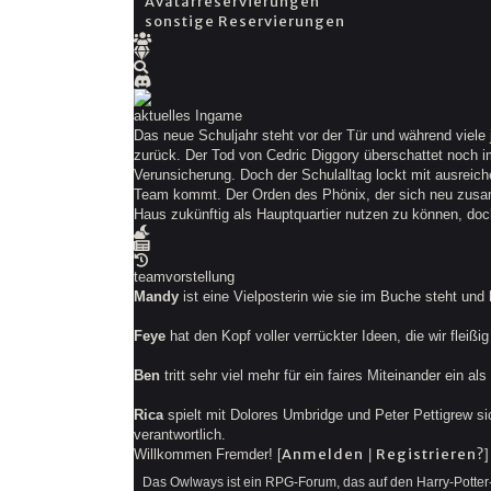
Avatarreservierungen
sonstige Reservierungen
aktuelles Ingame
Das neue Schuljahr steht vor der Tür und während viele
zurück. Der Tod von Cedric Diggory überschattet noch
Verunsicherung. Doch der Schulalltag lockt mit ausreic
Team kommt. Der Orden des Phönix, der sich neu zusam
Haus zukünftig als Hauptquartier nutzen zu können, doc
teamvorstellung
Mandy
ist eine Vielposterin wie sie im Buche steht und
Feye
hat den Kopf voller verrückter Ideen, die wir fleiß
Ben
tritt sehr viel mehr für ein faires Miteinander ein 
Rica
spielt mit Dolores Umbridge und Peter Pettigrew sich
verantwortlich.
Anmelden
Registrieren?
Willkommen Fremder! [
|
]
Das Owlways ist ein RPG-Forum, das auf den Harry-Potter-