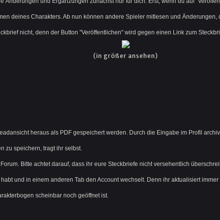
die Änderungen und Ergänzungen zunächst nur für dich. Erst, wenn du auf "Veröffen
en deines Charakters. Ab nun können andere Spieler mitlesen und Änderungen, die
kbrief nicht, denn der Button "Veröffentlichen" wird gegen einen Link zum Steckbrie
(in größer ansehen)
readansicht heraus als PDF gespeichert werden. Durch die Eingabe im Profil archiv
zu speichern, tragt ihr selbst.
 Forum. Bitte achtet darauf, dass ihr eure Steckbriefe nicht versehentlich übersch
habt und in einem anderen Tab den Account wechselt. Denn ihr aktualisiert immer d
rakterbogen scheinbar noch geöffnet ist.