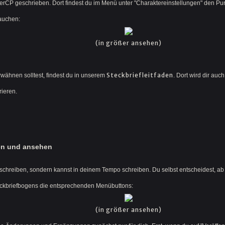
CP geschrieben. Dort findest du im Menü unter "Charaktereinstellungen" den Punk
rauchen:
(in größer ansehen)
Steckbriefleitfaden
rwähnen solltest, findest du in unserem
. Dort wird dir au
rieren.
hen und ansehen
 schreiben, sondern kannst in deinem Tempo schreiben. Du selbst entscheidest, ab
teckbriefbogens die entsprechenden Menübuttons:
(in größer ansehen)