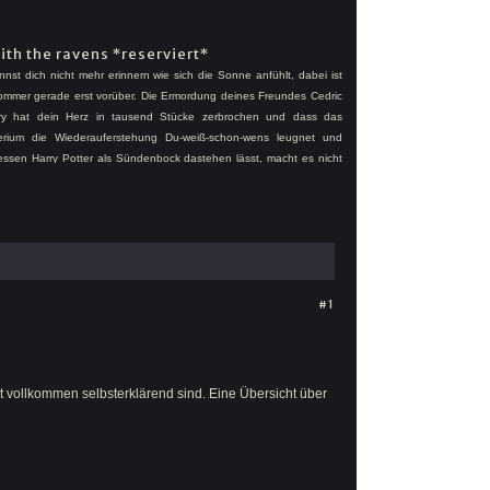
with the ravens *reserviert*
nst dich nicht mehr erinnern wie sich die Sonne anfühlt, dabei ist
ommer gerade erst vorüber. Die Ermordung deines Freundes Cedric
ry hat dein Herz in tausend Stücke zerbrochen und dass das
terium die Wiederauferstehung Du-weiß-schon-wens leugnet und
dessen Harry Potter als Sündenbock dastehen lässt, macht es nicht
e besser. Du glaubst Dumbledore. Du bist entsetzt von dem, was
n dir einst so verehrte Ministerium anstellt. Nur, um keine Krisenzeit
uten zu müssen.
#1
vollkommen selbsterklärend sind. Eine Übersicht über