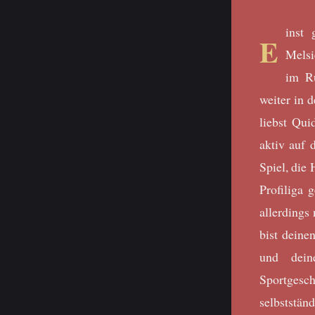
inst 
E
Melsi
im Ru
weiter in 
liebst Qui
aktiv auf 
Spiel, die
Profiliga 
allerdings
bist deine
und dein
Sportgesc
selbstst