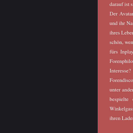
darauf ist s
Der Avata
und ihr Na
ihres Lebe
schön, wen
fürs Inpla
Forenphil
Interesse
Forendisco
unter ande
bespielte
Winkelgass
ihren Lade