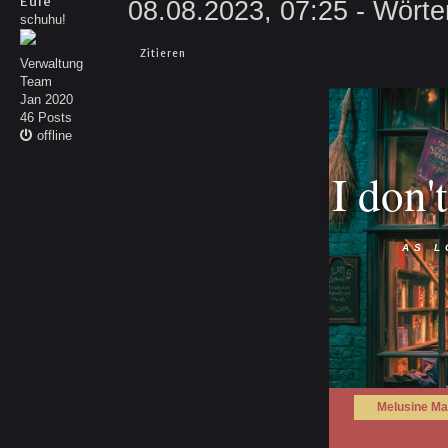
Eule
08.08.2023, 07:25
- Wörte
schuhu!
Zitieren
Verwaltung
Team
Jan 2020
46 Posts
offline
I don't
AS L
Melusine Ma