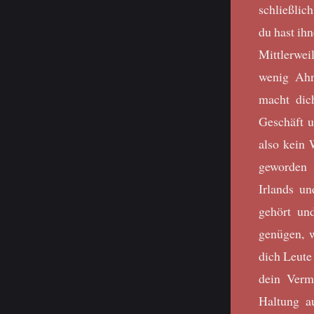
schließli
du hast ih
Mittlerwei
wenig Ahn
macht dic
Geschäft u
also kein 
geworden 
Irlands un
gehört un
genügen, w
dich Leute 
dein Vermö
Haltung au