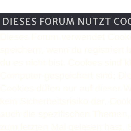
DIESES FORUM NUTZT CO
Dieses Forum verwendet Cooki
speichern, wenn du registriert 
du es nicht bist. Cookies sind 
Computer gespeichert sind; Di
Cookies düfen nur auf dieser 
kein Sicherheitsrisiko dar. Co
auch die spezifischen Themen,
zum letzten Mal gelesen hast. B