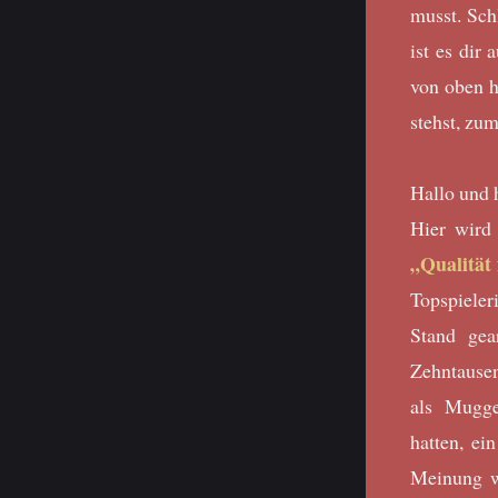
musst. Sch
ist es dir
von oben h
stehst, zu
Hallo und 
Hier wird
„Qualität
Topspieler
Stand gea
Zehntause
als Mugge
hatten, ei
Meinung w