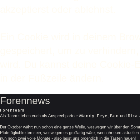
akzeptierst oder ablehnst.
Ein Cookie wird in deinem Bro
gespeichert, um zu verhindern, 
wird. Du kannst deine Cookie-E
in der Fußzeile ändern.
Forennews
Forenteam
Mandy
Feye
Ben
Rica
Als Team stehen euch als Ansprechpartner
,
,
und
z
Der Oktober währt nun schon eine ganze Weile, weswegen wir über den Somme
Plotmöglichkeiten sein, weswegen es großartig wäre, wenn ihr eure aktuellen G
nun noch zwei volle Monate - also lasst uns ordentlich in die Tasten hauen!