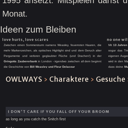
1995 ansetzt. Mitspielen darfst
Monat.
Ideen zum Bleiben
love hurts, love scares
no one wil
Zwischen einen Sommersturm namens Weasley, feuerroten Haaren, die
Mit
13 Jahren
mehr Markenzeichen, als optisches Highlight sind und dem Geruch alter
sogar das Tri
Pergamente und verloren geglaubter Flüche (und Drachen!) in der
eigenen Auge
Gringotts Zaubererbank
in London - irgendwo zwischen all dem beginnt
wird in den Ma
die Geschichte von
Bill Weasley und Fleur Delacour
dass deine
Mu
Denn dann würd
OWLWAYS
›
Charaktere
›
Gesuche
eines
Verräter
Gene definiere
kalt lassen?
I DON'T CARE IF YOU FALL OFF YOUR BROOM
as long as you catch the Snitch first