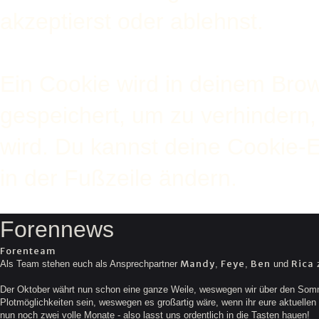
akzeptierst oder ablehnst.
Ein Cookie wird in deinem Bro
gespeichert, um zu verhindern, 
wird. Du kannst deine Cookie-E
in der Fußzeile ändern.
Forennews
Forenteam
Mandy
Feye
Ben
Rica
Als Team stehen euch als Ansprechpartner
,
,
und
z
Der Oktober währt nun schon eine ganze Weile, weswegen wir über den Somme
Plotmöglichkeiten sein, weswegen es großartig wäre, wenn ihr eure aktuellen G
nun noch zwei volle Monate - also lasst uns ordentlich in die Tasten hauen!