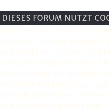
DIESES FORUM NUTZT CO
Dieses Forum verwendet Cooki
speichern, wenn du registriert 
du es nicht bist. Cookies sind 
Computer gespeichert sind; Di
Cookies düfen nur auf dieser 
kein Sicherheitsrisiko dar. Co
auch die spezifischen Themen,
zum letzten Mal gelesen hast. B