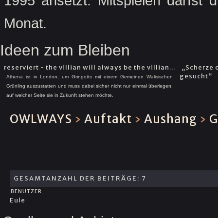
1995 ansetzt. Mitspielen darfst
Monat.
Ideen zum Bleiben
reserviert - the villian will always be the villian...
„Scherze 
gesucht“
Athena ist in London, um Gringotts mit einem Gemeinen Walisischen
Grünling auszustatten und muss dabei sicher nicht nur einmal überlegen,
auf welcher Seite sie in Zukunft stehen möchte.
OWLWAYS
›
Auftakt
›
Aushang
›
G
GESAMTANZAHL DER BEITRÄGE: 7
BENUTZER
Eule